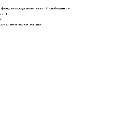
й фонд помощи животным «Я свободен» и
ронт
ь
оциальное волонтерство