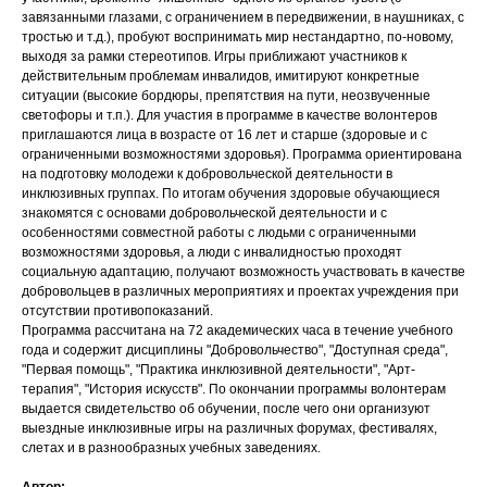
завязанными глазами, с ограничением в передвижении, в наушниках, с
тростью и т.д.), пробуют воспринимать мир нестандартно, по-новому,
выходя за рамки стереотипов. Игры приближают участников к
действительным проблемам инвалидов, имитируют конкретные
ситуации (высокие бордюры, препятствия на пути, неозвученные
светофоры и т.п.). Для участия в программе в качестве волонтеров
приглашаются лица в возрасте от 16 лет и старше (здоровые и с
ограниченными возможностями здоровья). Программа ориентирована
на подготовку молодежи к добровольческой деятельности в
инклюзивных группах. По итогам обучения здоровые обучающиеся
знакомятся с основами добровольческой деятельности и с
особенностями совместной работы с людьми с ограниченными
возможностями здоровья, а люди с инвалидностью проходят
социальную адаптацию, получают возможность участвовать в качестве
добровольцев в различных мероприятиях и проектах учреждения при
отсутствии противопоказаний.
Программа рассчитана на 72 академических часа в течение учебного
года и содержит дисциплины "Добровольчество", "Доступная среда",
"Первая помощь", "Практика инклюзивной деятельности", "Арт-
терапия", "История искусств". По окончании программы волонтерам
выдается свидетельство об обучении, после чего они организуют
выездные инклюзивные игры на различных форумах, фестивалях,
слетах и в разнообразных учебных заведениях.