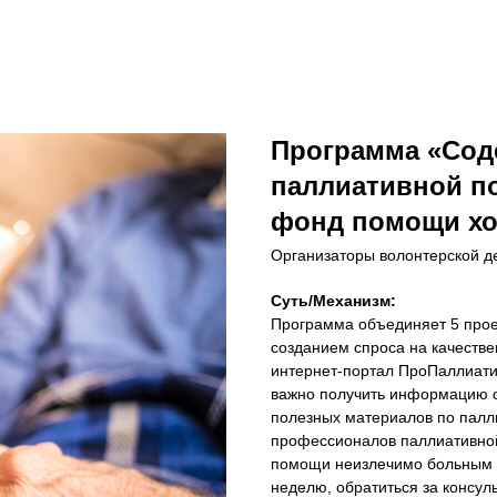
Программа «Сод
паллиативной п
фонд помощи хо
Организаторы волонтерской д
Суть/Механизм:
Программа объединяет 5 прое
созданием спроса на качест
интернет-портал ПроПаллиатив
важно получить информацию о
полезных материалов по палл
профессионалов паллиативной
помощи неизлечимо больным л
неделю, обратиться за консуль