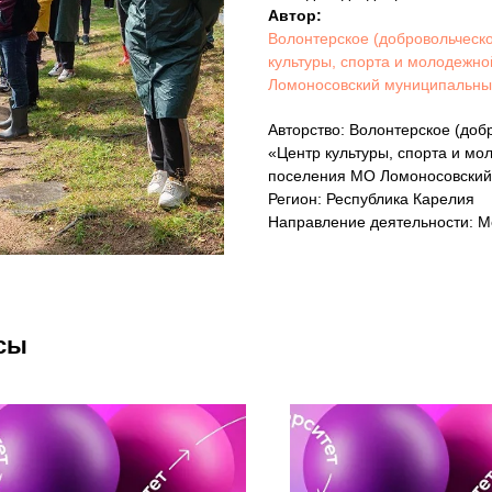
Автор:
Волонтерское (добровольческо
культуры, спорта и молодежн
Ломоносовский муниципальный
Авторство: Волонтерское (доб
«Центр культуры, спорта и мо
поселения МО Ломоносовский
Регион: Республика Карелия
Направление деятельности: М
сы