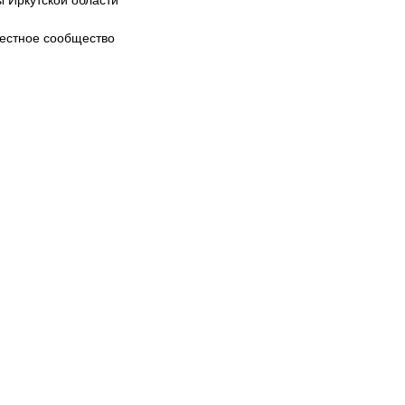
ы Иркутской области
естное сообщество