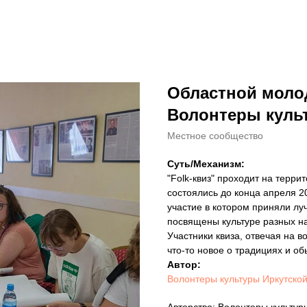
Областной молод
Волонтеры куль
Местное сообщество
Суть/Механизм:
"Folk-квиз" проходит на терр
состоялись до конца апреля 2
участие в котором приняли л
посвящены культуре разных н
Участники квиза, отвечая на в
что-то новое о традициях и о
Автор:
Волонтеры культуры Иркутской