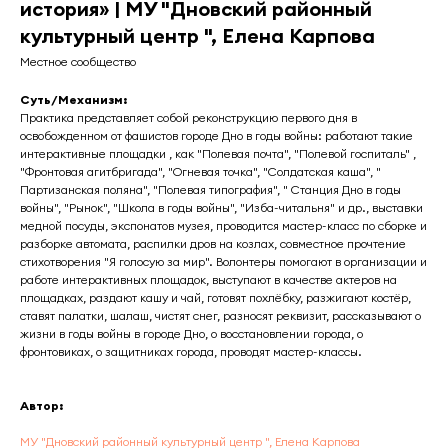
история» | МУ "Дновский районный
культурный центр ", Елена Карпова
Местное сообщество
Суть/Механизм:
Практика представляет собой реконструкцию первого дня в
освобожденном от фашистов городе Дно в годы войны: работают такие
интерактивные площадки , как "Полевая почта", "Полевой госпиталь" ,
"Фронтовая агитбригада", "Огневая точка", "Солдатская каша", "
Партизанская поляна", "Полевая типография", " Станция Дно в годы
войны", "Рынок", "Школа в годы войны", "Изба-читальня" и др., выставки
медной посуды, экспонатов музея, проводится мастер-класс по сборке и
разборке автомата, распилки дров на козлах, совместное прочтение
стихотворения "Я голосую за мир". Волонтеры помогают в организации и
работе интерактивных площадок, выступают в качестве актеров на
площадках, раздают кашу и чай, готовят похлёбку, разжигают костёр,
ставят палатки, шалаш, чистят снег, разносят реквизит, рассказывают о
жизни в годы войны в городе Дно, о восстановлении города, о
фронтовиках, о защитниках города, проводят мастер-классы.
Автор:
МУ "Дновский районный культурный центр ", Елена Карпова