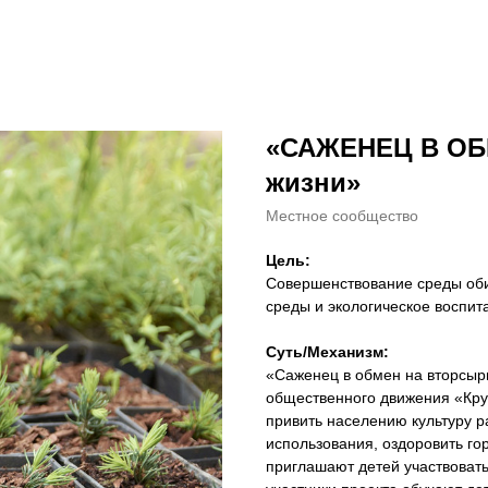
«САЖЕНЕЦ В ОБ
жизни»
Местное сообщество
Цель:
Совершенствование среды оби
среды и экологическое воспит
Суть/Механизм:
«Саженец в обмен на вторсыр
общественного движения «Кру
привить населению культуру р
использования, оздоровить гор
приглашают детей участвоват