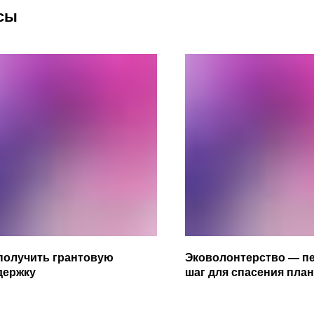
сы
получить грантовую
Эковолонтерство — п
держку
шаг для спасения пла