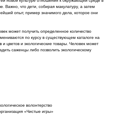
тей новой культуре отношения к окружающей среде в
ле. Важно, что дети, собирая макулатуру, а затем
ейший опыт, пример значимого дела, которое они
овек может получить определенное количество
бмениваются по курсу в существующем каталоге на
в и цветов и экологические товары. Человек может
адить саженцы либо позволить экологическому
кологическое волонтерство
организация «Чистые игры»