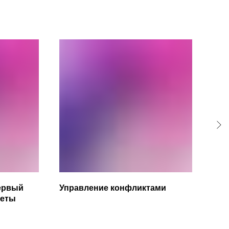
ервый
Управление конфликтами
Вза
неты