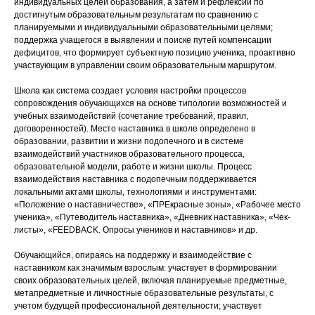
индивидуальных целей образования, а затем и рефлексии по
достигнутым образовательным результатам по сравнению с
планируемыми и индивидуальными образовательными целями;
поддержка учащегося в выявлении и поиске путей компенсации
дефицитов, что формирует субъектную позицию ученика, проактивно
участвующим в управлении своим образовательным маршрутом.
Школа как система создает условия настройки процессов
сопровождения обучающихся на основе типологии возможностей и
учебных взаимодействий (сочетание требований, правил,
договоренностей). Место наставника в школе определено в
образовании, развитии и жизни подопечного и в системе
взаимодействий участников образовательного процесса,
образовательной модели, работе и жизни школы. Процесс
взаимодействия наставника с подопечным поддерживается
локальными актами школы, технологиями и инструментами:
«Положение о наставничестве», «ПРЕкрасные зоны», «Рабочее место
ученика», «Путеводитель наставника», «Дневник наставника», «Чек-
листы», «FEEDBACK. Опросы учеников и наставников» и др.
Обучающийся, опираясь на поддержку и взаимодействие с
наставником как значимым взрослым: участвует в формировании
своих образовательных целей, включая планируемые предметные,
метапредметные и личностные образовательные результаты, с
учетом будущей профессиональной деятельности; участвует