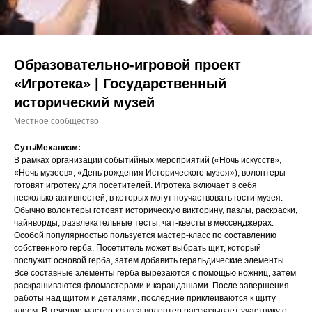
Образовательно-игровой проект
«Игротека» | Государственный
исторический музей
Местное сообщество
Суть/Механизм:
В рамках организации событийных мероприятий («Ночь искусств»,
«Ночь музеев», «День рождения Исторического музея»), волонтеры
готовят игротеку для посетителей. Игротека включает в себя
несколько активностей, в которых могут поучаствовать гости музея.
Обычно волонтеры готовят историческую викторину, пазлы, раскраски,
чайнворды, развлекательные тесты, чат-квесты в мессенджерах.
Особой популярностью пользуется мастер-класс по составлению
собственного герба. Посетитель может выбрать щит, который
послужит основой герба, затем добавить геральдические элементы.
Все составные элементы герба вырезаются с помощью ножниц, затем
раскрашиваются фломастерами и карандашами. После завершения
работы над щитом и деталями, последние приклеиваются к щиту
клеем. В течение мастер-класса волонтер рассказывает участнику о