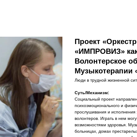
Проект «Оркест
«ИМПРОВИЗ» как 
Волонтерское о
Музыкотерапии
Люди в трудной жизненной си
Суть/Механизм:
Социальный проект направлен
психоэмоционального и физич
прослушивания и исполнения 
волонтеров. Играть в нем мог
возможностями здоровья. Музы
больницах, домах престарелых