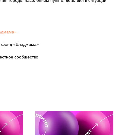
ия, городе, населенном пункте, действия в ситуации
ладмама»
ый фонд «Владмама»
естное сообщество