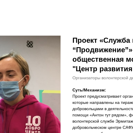
Проект «Служба
“Продвижение”» 
общественная м
"Центр развития
Организаторы волонтерской д
Суть/Механизм:
Проект предусматривает орга
которые направлены на тираж
добровольцами в деятельност
помощи «Антон тут рядом», 
волонтерской службе Эрмита
добровольческом центре САФУ 