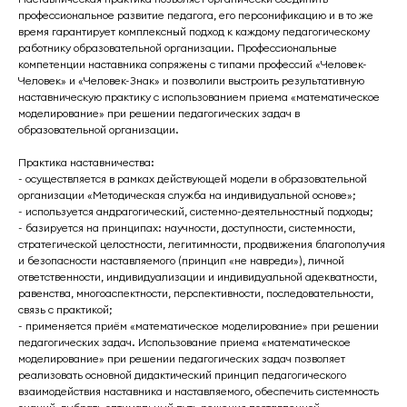
профессиональное развитие педагога, его персонификацию и в то же
время гарантирует комплексный подход к каждому педагогическому
работнику образовательной организации. Профессиональные
компетенции наставника сопряжены с типами профессий «Человек-
Человек» и «Человек-Знак» и позволили выстроить результативную
наставническую практику с использованием приема «математическое
моделирование» при решении педагогических задач в
образовательной организации.
Практика наставничества:
- осуществляется в рамках действующей модели в образовательной
организации «Методическая служба на индивидуальной основе»;
- используется андрагогический, системно-деятельностный подходы;
- базируется на принципах: научности, доступности, системности,
стратегической целостности, легитимности, продвижения благополучия
и безопасности наставляемого (принцип «не навреди»), личной
ответственности, индивидуализации и индивидуальной адекватности,
равенства, многоаспектности, перспективности, последовательности,
связь с практикой;
- применяется приём «математическое моделирование» при решении
педагогических задач. Использование приема «математическое
моделирование» при решении педагогических задач позволяет
реализовать основной дидактический принцип педагогического
взаимодействия наставника и наставляемого, обеспечить системность