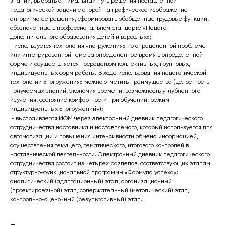
знаний, выбрать оптимальный путь решения поставленной
педагогической задачи с опорой на графическое изображение
алгоритма ее решения, сформировать обобщенные трудовые функции,
обозначенные в профессиональном стандарте «Педагог
дополнительного образования детей и взрослых»;
- используется технология «погружения» по определенной проблеме
или интегрированной теме за определенное время в определенной
форме и осуществляется посредством коллективных, групповых,
индивидуальных форм работы. В ходе использования педагогической
технологии «погружения» можно отметить преимущества (целостность
получаемых знаний, экономия времени, возможность углубленного
изучения, состояние комфортности при обучении, режим
индивидуальных «погружений»);
- выстраивается ИОМ через электронный дневник педагогического
сотрудничества наставника и наставляемого, который используется для
автоматизации и повышения интенсивности обмена информацией,
осуществления текущего, тематического, итогового контролей в
наставнической деятельности. Электронный дневник педагогического
сотрудничества состоит из четырех разделов, соответствующих этапам
структурно-функциональной программы «Формула успеха»:
аналитический (адаптационный) этап, организационный
(проектировочной) этап, содержательный (методический) этап,
контрольно-оценочный (результативный) этап.